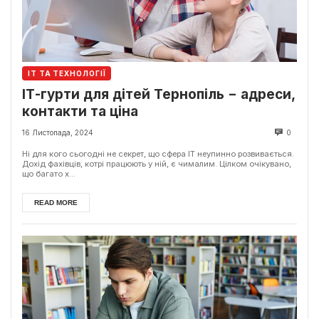
ІТ ТА ТЕХНОЛОГІЇ
ІТ-гурти для дітей Тернопіль − адреси,
контакти та ціна
16 Листопада, 2024
0
Ні для кого сьогодні не секрет, що сфера ІТ неупинно розвивається.
Дохід фахівців, котрі працюють у ній, є чималим. Цілком очікувано,
що багато х...
READ MORE