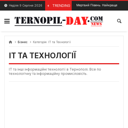
Skip
TRENDING
Мертвий Півень. Найкраще та Вибран
Неділя 9 Серпня 2026
28 Квітня, 2024
to
content
Бізнес
Категорія:
ІТ та Технології
ІТ ТА ТЕХНОЛОГІЇ
ІТ та інші інформаційні технології в Тернополі. Все по
технологічну та інформаційну промисловість.