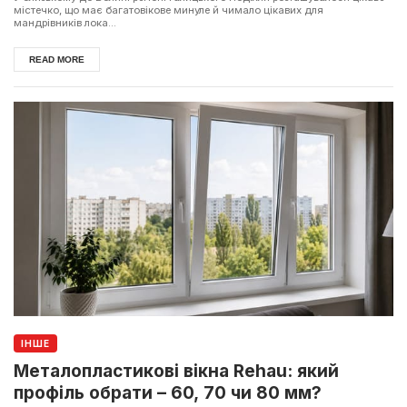
містечко, що має багатовікове минуле й чимало цікавих для
мандрівників лока...
READ MORE
ІНШЕ
Металопластикові вікна Rehau: який
профіль обрати – 60, 70 чи 80 мм?