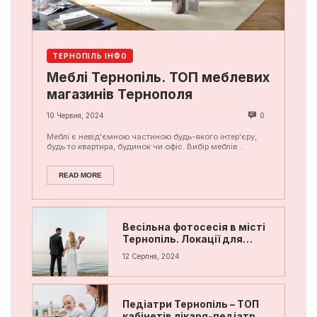
ТЕРНОПІЛЬ ІНФО
Меблі Тернопіль. ТОП меблевих
магазинів Тернополя
10 Червня, 2024
0
Меблі є невід'ємною частиною будь-якого інтер'єру,
будь то квартира, будинок чи офіс. Вибір меблів
визначає не тільки зовнішній вигляд приміщення...
READ MORE
Весільна фотосесія в місті
Тернопіль. Локації для
фотосесії
12 Серпня, 2024
Педіатри Тернопіль – ТОП
кабінетів лікаря-педіатра в