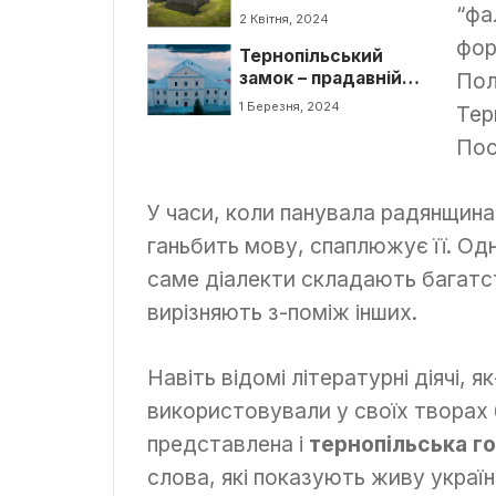
цікаві факти
“фа
2 Квітня, 2024
фор
Тернопільський
замок – прадавній
Пол
символ міста
1 Березня, 2024
Тер
Пос
У часи, коли панувала радянщина
ганьбить мову, спаплюжує її. Одн
саме діалекти складають багатст
вирізняють з-поміж інших.
Навіть відомі літературні діячі, 
використовували у своїх творах 
представлена і
тернопільська го
слова, які показують живу україн