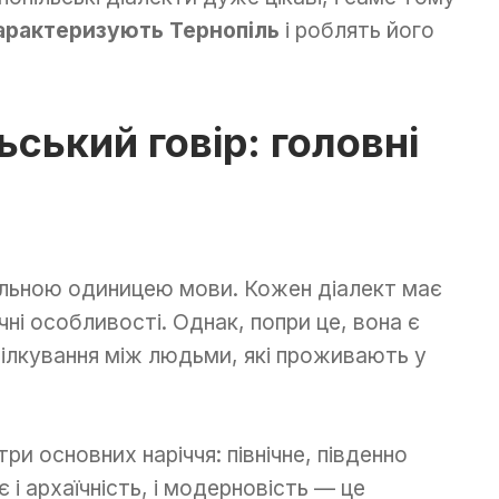
характеризують Тернопіль
і роблять його
ьський говір: головні
льною одиницею мови. Кожен діалект має
чні особливості. Однак, попри це, вона є
ілкування між людьми, які проживають у
три основних наріччя: північне, південно
є і архаїчність, і модерновість — це