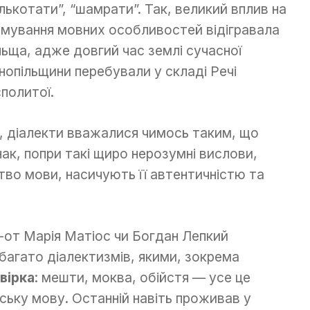
лькотати”, “шамрати”. Так, великий вплив на
мування мовних особливостей відігравала
ьща, адже довгий час землі сучасної
нопільщини перебували у складі Речі
политої.
, діалекти вважалися чимось таким, що
ак, попри такі щиро нерозумні вислови,
во мови, насичують її автентичністю та
як-от Марія Матіос чи Богдан Лепкий
багато діалектизмів, якими, зокрема
вірка
: мешти, моква, обійстя — усе це
ську мову. Останній навіть проживав у