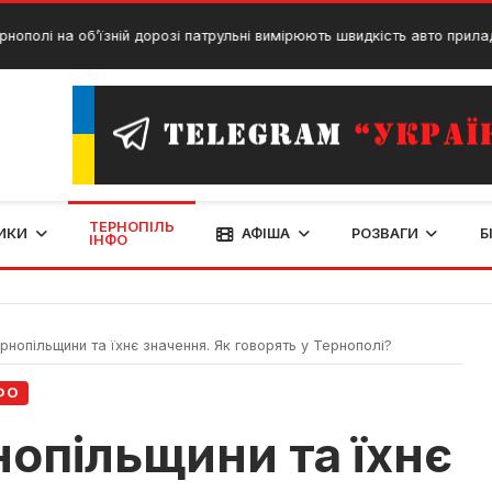
і на об’їзній дорозі патрульні вимірюють швидкість авто приладом T
ТЕРНОПІЛЬ
ИКИ
АФІША
РОЗВАГИ
Б
ІНФО
нопільщини та їхнє значення. Як говорять у Тернополі?
ФО
нопільщини та їхнє