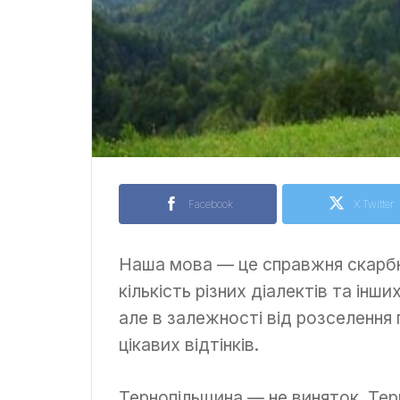
Facebook
X Twitter
Наша мова — це справжня скарбни
кількість різних діалектів та інш
але в залежності від розселення
цікавих відтінків.
Тернопільщина — не виняток. Терн