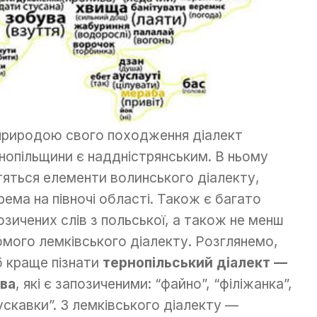
природою свого походження діалект
нопільщини є наддністрянським. В ньому
тяться елементи волинського діалекту,
рема на півночі області. Також є багато
озичених слів з польської, а також не менш
омого лемківського діалекту. Розглянемо,
 краще пізнати
тернопільський діалект —
ва
, які є запозиченими: “файно”, “філіжанка”,
ускавки”. З лемківського діалекту —