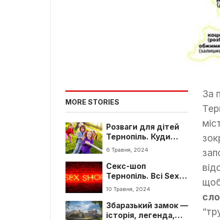
За 
MORE STORIES
Тер
міс
Розваги для дітей
Тернопіль. Куди
зок
піти з дітьми в
6 Травня, 2024
зап
Тернополі
Секс-шоп
від
Тернопіль. Всі Sex-
щоб
Shop магазини
10 Травня, 2024
Тернополя
сло
Збаразький замок —
“тр
історія, легенда,