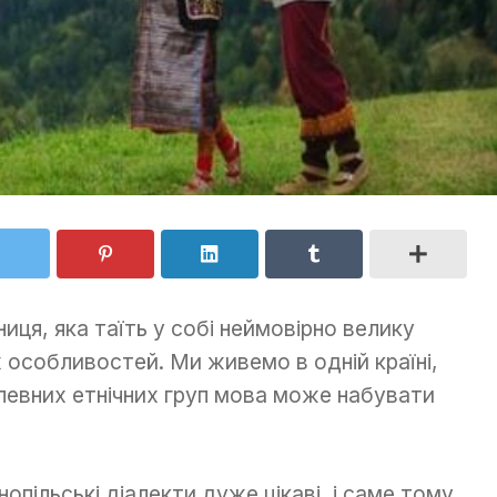
ця, яка таїть у собі неймовірно велику
их особливостей. Ми живемо в одній країні,
 певних етнічних груп мова може набувати
опільські діалекти дуже цікаві, і саме тому