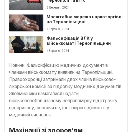
Тернополі та втік
3 Березня, 2024
Масштабна мережа наркоторгівлі
на Тернопільщині
1 Березня, 2024
Фальсифікація ВЛК у
військкоматі Тернопільщини
1 Березня, 2024
Новини: Фальсифікацію медичних документів
членами військкомату виявили на Тернопільщині.
Правоохоронці затримали двох членів військово-
лікарської комісії за підробку медичних документів.
Зловмисники намагалися надати
військовозобов’язаному неправомірну відстрочку
від призову, вносячи недостовірні відомості у
медичний висновок.
Махінації зі здоров’ям