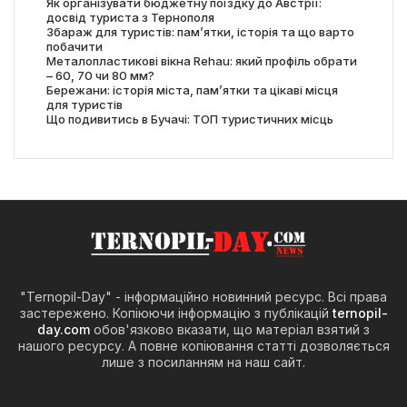
Як організувати бюджетну поїздку до Австрії:
досвід туриста з Тернополя
Збараж для туристів: пам’ятки, історія та що варто
побачити
Металопластикові вікна Rehau: який профіль обрати
– 60, 70 чи 80 мм?
Бережани: історія міста, пам’ятки та цікаві місця
для туристів
Що подивитись в Бучачі: ТОП туристичних місць
"Ternopil-Day" - інформаційно новинний ресурс. Всі права
застережено. Копіюючи інформацію з публікацій
ternopil-
day.com
обов'язково вказати, що матеріал взятий з
нашого ресурсу. А повне копіювання статті дозволяється
лише з посиланням на наш сайт.