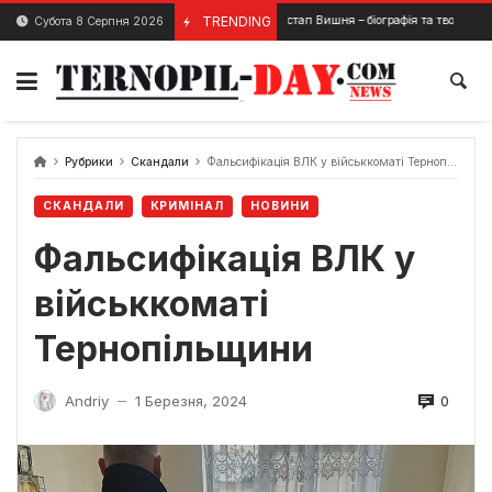
Skip
TRENDING
Остап Вишня – біографія та творчі коріння з
Субота 8 Серпня 2026
19 Листопада, 2024
to
content
Рубрики
Скандали
Фальсифікація ВЛК у військкоматі Тернопільщини
СКАНДАЛИ
КРИМІНАЛ
НОВИНИ
Фальсифікація ВЛК у
військкоматі
Тернопільщини
0
Andriy
1 Березня, 2024
—