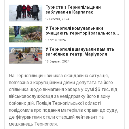
Туристи з Тернопільщини
заблукали в Карпатах
12 Березня, 2024
У Тернополі комунальники
очищають території загального
користування
1 Квітня, 2024
У Тернополі вшанували пам’ять
загиблих в театрі Маріуполя
16 Березня, 2024
На Тернопільщині виникла скандальна ситуація,
пов’язана з корупційними діями депутата та його
спільника щодо вимагання хабара у сумі $6 тис. від
військовослужбовця за невідправку його в зону
бойових дій. Поліція Тернопільської області
повідомила про подання матеріалів справи до суду,
де фігурантами стали старший лейтенант та
мешканець Тернополя.