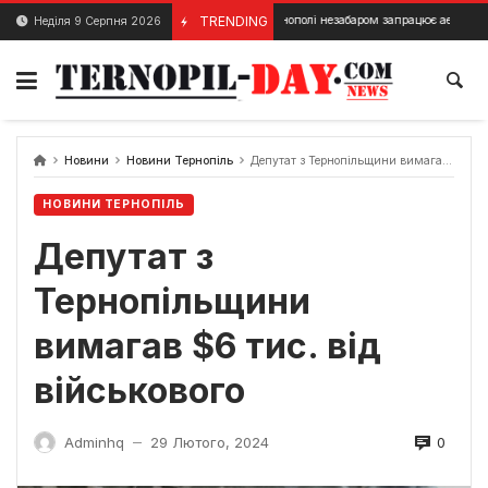
Skip
TRENDING
У Тернополі незабаром запрацює аераційний фон
Неділя 9 Серпня 2026
14 Квітня, 2024
to
content
Новини
Новини Тернопіль
Депутат з Тернопільщини вимагав $6 тис. від військового
НОВИНИ ТЕРНОПІЛЬ
Депутат з
Тернопільщини
вимагав $6 тис. від
військового
0
Adminhq
29 Лютого, 2024
—