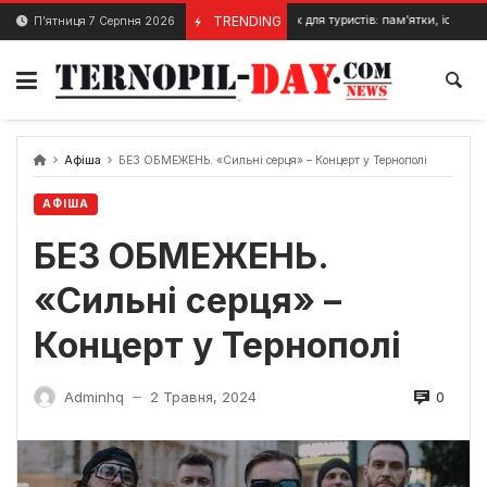
Skip
Збараж для туристів: пам’ятки, історія та що ва
TRENDING
П’ятниця 7 Серпня 2026
26 Липня, 2026
to
content
Афіша
БЕЗ ОБМЕЖЕНЬ. «Сильні cерця» – Концерт у Тернополі
АФІША
БЕЗ ОБМЕЖЕНЬ.
«Сильні cерця» –
Концерт у Тернополі
0
Adminhq
2 Травня, 2024
—