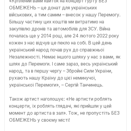
«Куплений вами квиток на концерт гурту БЕЗ
ОБМЕЖЕНЬ – це донат для українських
військових, а тим самим – внесок у нашу Перемогу.
Більшу частину цих коштів ми витратимо на
закупівлю дронів та автомобілів для ЗСУ. Війна
почалась ще у 2014 році, але 24 лютого 2022 року
кожен з нас відчув це пекло на собі. В цей день
український народ почав рух до справжньої
Незалежності. Немає іншого шляху у нас з вами, як
шлях до Перемоги. І саме зараз, весь український
народ, та в першу чергу – Збройні Сили України,
рухають нашу Країну до цієї неминучої,
української Перемоги», – Сергій Танчинець.
Також артист наголошує: «Не артисти роблять
концерти, їх роблять глядачі, які прийшли у цей
момент до артиста в зал». Тож, не пропустіть БЕЗ
ОБМЕЖЕНЬ у своєму місті!