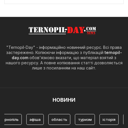
"Ternopil-Day" - інформаційно новинний ресурс. Всі права
застережено. Копіюючи інформацію з публікацій
ternopil-
day.com
обов'язково вказати, що матеріал взятий з
нашого ресурсу. А повне копіювання статті дозволяється
лише з посиланням на наш сайт.
НОВИНИ
піль
афіша
область
туризм
історія
чорткі