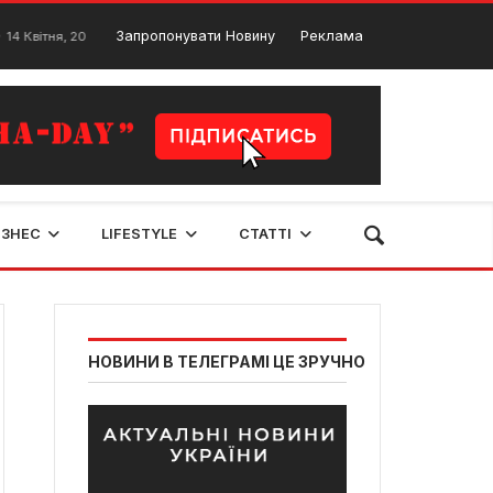
У Тернополі незабаром запрацює аераційний фонтан
Запропонувати Новину
Реклама
я, 2024
3
ІЗНЕС
LIFESTYLE
СТАТТІ
НОВИНИ В ТЕЛЕГРАМІ ЦЕ ЗРУЧНО