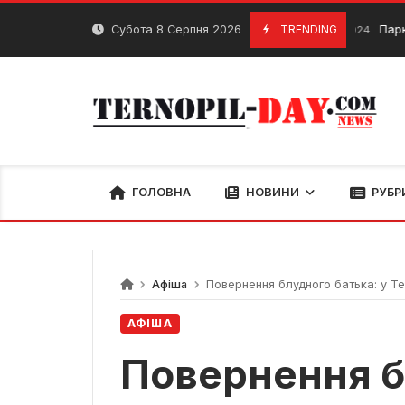
Skip
to
Субота 8 Серпня 2026
TRENDING
Парки Терноп
4 Березня, 2024
content
ГОЛОВНА
НОВИНИ
РУБР
Афіша
Повернення блудного батька: у Те
АФІША
Повернення б