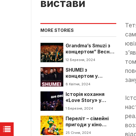
вистави
Тет
MORE STORIES
сам
юві
Grandma’s Smuzi з
концертом” Весна
з’я
прийде” у
12 Березня, 2024
том
Тернополі
SHUMEI з
пов
концертом у
зан
Тернополі
8 Квітня, 2024
Історія кохання
Іст
«Love Story» у
нас
виконанні оркестру
1 Березня, 2024
«GosOrchestra»
реа
Переліт – сімейні
воз
пригоди у кіно
м.Тернопіль
25 Січня, 2024
від