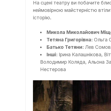
На сцені театру ви побачите бли
неймовірною майстерністю втіли
історію.
Микола Миколайович Міщ
Тетяна Григорівна:
Ольга С
Батько Тетяни:
Лев Сомов,
Інші:
Ірина Калашнікова, Ві
Володимир Коляда, Альона За
Нестерова