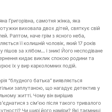
яна Григорівна, самотня жінка, яка
отужки виховала двох дітей, святкує свій
лей. Раптом, наче грім з ясного неба,
вляється її колишній чоловік, який 17 років
у пішов за хлібом… і зник! Його несподіване
ернення кидає виклик спокою родини та
урює їх у вир карколомних подій.
орія “блудного батька” виявляється
тільки заплутаною, що нагадує детектив у
льному житті. Чому він вирішив
з’єднатися з сім’єю після такого тривалого
сутності? Чи щирі його наміри? Які таємниці