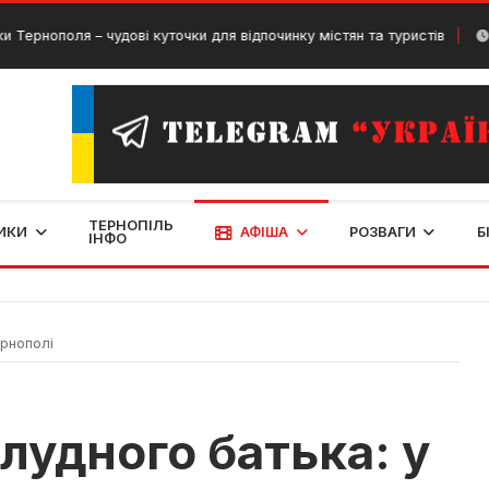
оля – чудові куточки для відпочинку містян та туристів
14 Квітн
ТЕРНОПІЛЬ
ИКИ
АФІША
РОЗВАГИ
Б
ІНФО
рнополі
лудного батька: у