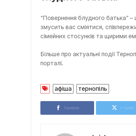
“Повернення блудного батька” – ц
змусить вас сміятися, співпереж
сімейних стосунків та щирими ем
Більше про актуальні події Терно
порталі.
афіша
тернопіль
Facebook
X Twitter