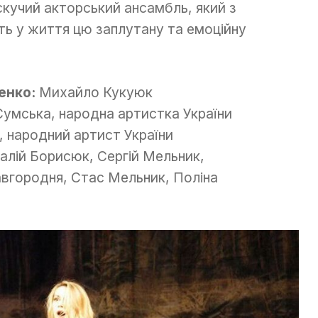
скучий акторський ансамбль, який з
ть у життя цю заплутану та емоційну
енко:
Михайло Кукуюк
умська, народна артистка України
 народний артист України
талій Борисюк, Сергій Мельник,
вгородня, Стас Мельник, Поліна