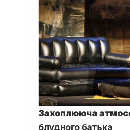
Захоплююча атмос
блудного батька