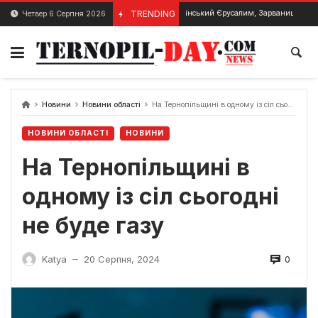
Skip
TRENDING
Український Єрусалим, Зарваниця – історія та 
Четвер 6 Серпня 2026
6 Серпня, 2024
to
content
Новини
Новини області
На Тернопільщині в одному із сіл сьогодні не буде газу
НОВИНИ ОБЛАСТІ
НОВИНИ
На Тернопільщині в
одному із сіл сьогодні
не буде газу
0
Katya
20 Серпня, 2024
—