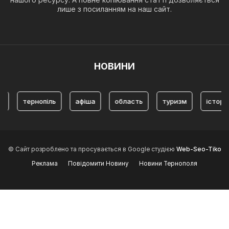
лише з посиланням на наш сайт.
НОВИНИ
и
тернопіль
афіша
область
туризм
історія
© Сайт розроблено та просувається в Google студією
Web-Seo-Tiko
Реклама
Повідомити Новину
Новини Тернополя