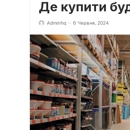
Де купити буд
Adminhq
6 Червня, 2024
—