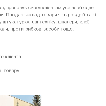
лі
, пропонує своїм клієнтам усе необхідне
и. Продає заклад товари як в роздріб так і
штукатурку, сантехніку, шпалери, клеї,
али, протигрибкові засоби тощо.
го клієнта
ії товару