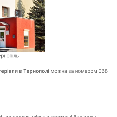
ернопіль
теріали в Тернополі
можна за номером 068
і
, до послуг клієнтів доступні будівельні