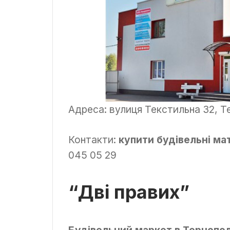
Адреса: вулиця Текстильна 32, Т
Контакти:
купити будівельні ма
045 05 29
“Дві правих”
Будівельний маркет в Тернопол