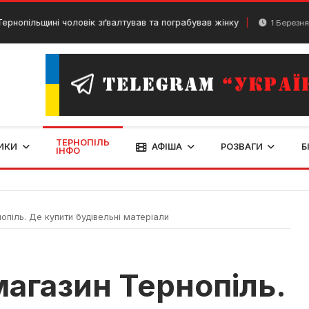
ьщині чоловік зґвалтував та пограбував жінку
1 Березня, 2024
ТЕРНОПІЛЬ
ИКИ
АФІША
РОЗВАГИ
Б
ІНФО
опіль. Де купити будівельні матеріали
магазин Тернопіль.