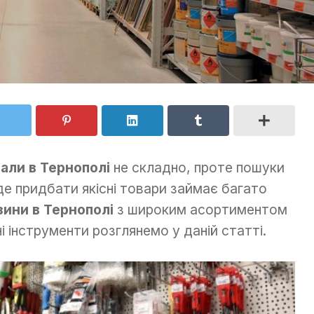
іали в Тернополі
не складно, проте пошуки
де придбати якісні товари займає багато
зини в Тернополі
з широким асортиментом
і інструменти розглянемо у даній статті.