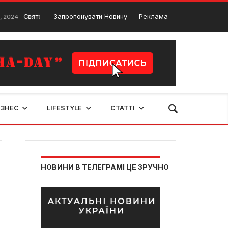
Свято-Успенська Почаївська лавра: історія та цікаві факти
Запропонувати Новину
Реклама
2 Ве
ІЗНЕС
LIFESTYLE
СТАТТІ
НОВИНИ В ТЕЛЕГРАМІ ЦЕ ЗРУЧНО